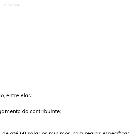
- Publicidade -
, entre elas:
amento do contribuinte;
 de até 60 salários mínimos, com regras específicas