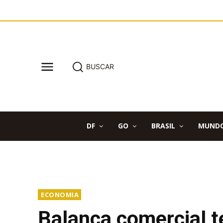
BUSCAR
DF
GO
BRASIL
MUND
ECONOMIA
Balança comercial t