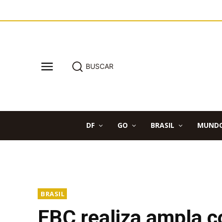
BUSCAR
DF
GO
BRASIL
MUND
BRASIL
EBC realiza ampla co