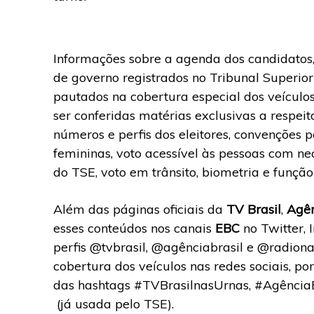
Informações sobre a agenda dos candidatos,
de governo registrados no Tribunal Superior 
pautados na cobertura especial dos veículo
ser conferidas matérias exclusivas a respeit
números e perfis dos eleitores, convenções pa
femininas, voto acessível às pessoas com n
do TSE, voto em trânsito, biometria e função
Além das páginas oficiais da
TV Brasil
,
Agên
esses conteúdos nos canais
EBC
no Twitter, 
perfis @tvbrasil, @agênciabrasil e @radion
cobertura dos veículos nas redes sociais, po
das hashtags #TVBrasilnasUrnas, #Agência
(já usada pelo TSE).