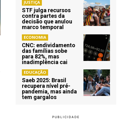
JUSTIÇA
STF julga recursos
contra partes da
decisão que anulou
marco temporal
ECONOMIA
CNC: endividamento
das famílias sobe
para 82%, mas
inadimplência cai
o
EDUCAÇÃO
Saeb 2025: Brasil
recupera nível pré-
pandemia, mas ainda
tem gargalos