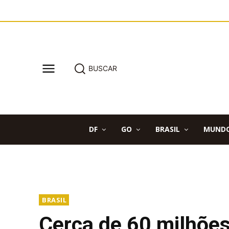
BUSCAR
DF
GO
BRASIL
MUND
BRASIL
Cerca de 60 milhões 